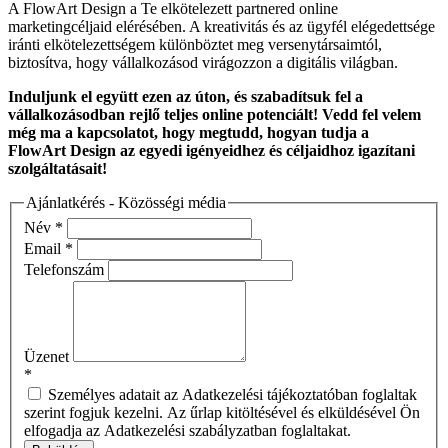
A FlowArt Design a Te elkötelezett partnered online
marketingcéljaid elérésében. A kreativitás és az ügyfél elégedettsége
iránti elkötelezettségem különböztet meg versenytársaimtól,
biztosítva, hogy vállalkozásod virágozzon a digitális világban.
Induljunk el együtt ezen az úton, és szabadítsuk fel a
vállalkozásodban rejlő teljes online potenciált! Vedd fel velem
még ma a kapcsolatot, hogy megtudd, hogyan tudja a
FlowArt
Design
az egyedi igényeidhez és céljaidhoz igazítani
szolgáltatásait!
Ajánlatkérés - Közösségi média
Név
*
Email
*
Telefonszám
Üzenet
*
Személyes adatait az Adatkezelési tájékoztatóban foglaltak
szerint fogjuk kezelni. Az űrlap kitöltésével és elküldésével Ön
elfogadja az Adatkezelési szabályzatban foglaltakat.