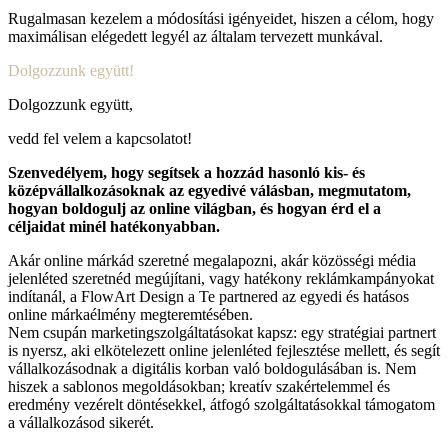
Rugalmasan kezelem a módosítási igényeidet, hiszen a célom, hogy
maximálisan elégedett legyél az általam tervezett munkával.
Dolgozzunk együtt!
Dolgozzunk együtt,
vedd fel velem a kapcsolatot!
Szenvedélyem, hogy segítsek a hozzád hasonló kis- és
középvállalkozásoknak az egyedivé válásban, megmutatom,
hogyan boldogulj az online világban, és hogyan érd el a
céljaidat minél hatékonyabban.
Akár online márkád szeretné megalapozni, akár közösségi média
jelenléted szeretnéd megújítani, vagy hatékony reklámkampányokat
indítanál, a
FlowArt
Design
a Te partnered az egyedi és hatásos
online márkaélmény megteremtésében.
Nem csupán marketingszolgáltatásokat kapsz: egy stratégiai partnert
is nyersz, aki elkötelezett online jelenléted fejlesztése mellett, és segít
vállalkozásodnak a digitális korban való boldogulásában is.
Nem
hiszek a sablonos megoldásokban; kreatív szakértelemmel és
eredmény vezérelt döntésekkel, átfogó szolgáltatásokkal támogatom
a vállalkozásod sikerét.