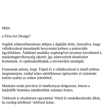
Miért
a FlowArt Design?
Segítek zökkenőmentesen átlépni a digitális térbe, biztosítva, hogy
vállalkozásod maradandó benyomást keltsen a potenciális
ügyfelekben. Átlátható analitika segítségével nyomon követheted a
marketingtevékenység sikerét, így adatvezérelt döntéseket
hozhatunk, és optimalizálhatjuk a növekedési stratégiát.
Fontosnak tartom, hogy Téged és a vállalkozásod is minél jobban
megismerjem, ezáltal teljes mértékbenaz igényeidre és üzletedre
tudom szabni az online jelenléted.
Munkám során precízen és hatékonyan dolgozom, hiszen a
határidők betartása mindkettőnk számára fontos.
Többször is részletesen egyeztetek Veled és rendelkezésedre állok,
ha esetleg kérdésed / kérésed lenne.