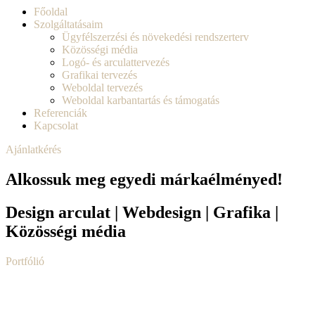
Főoldal
Szolgáltatásaim
Ügyfélszerzési és növekedési rendszerterv
Közösségi média
Logó- és arculattervezés
Grafikai tervezés
Weboldal tervezés
Weboldal karbantartás és támogatás
Referenciák
Kapcsolat
Ajánlatkérés
Alkossuk meg egyedi márkaélményed!
Design arculat | Webdesign | Grafika |
Közösségi média
Portfólió
Alkossuk meg egyedi márkaélményed!